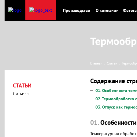
Производство
О компании
Фотога
Термообра
Главная
Статьи
Термообр
Содержание стр
СТАТЬИ
01.
Особенности темп
Литье
11
02.
Термообработка с
03.
Отпуск как термо
01.
Особенности
Температурная обработк