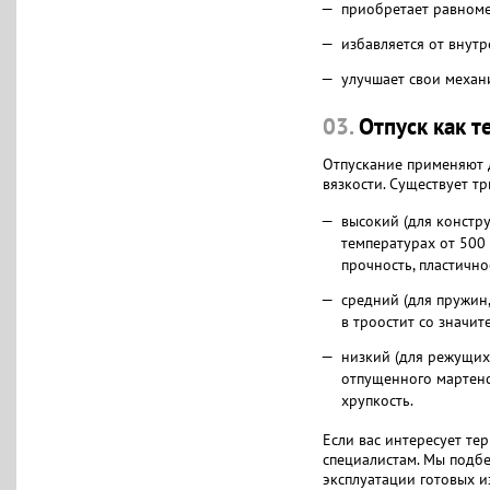
приобретает равноме
избавляется от внут
улучшает свои механ
03.
Отпуск как т
Отпускание применяют 
вязкости. Существует т
высокий (для констр
температурах от 500 
прочность, пластичнос
средний (для пружин
в троостит со значи
низкий (для режущих
отпущенного мартенси
хрупкость.
Если вас интересует те
специалистам. Мы подб
эксплуатации готовых 