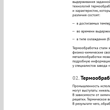
выдерживания заданной
технологий термообрабо
и характеристик, котор
различия состоят:
в достигаемых темпе
во времени выдержк
в типе охлаждения (б
Термообработка стали х1
физико-химические свой
металлообработки можно
подробную информацию 
у специалистов завода 
Термообрабо
02.
Промышленность исполь
могут выступать: никель
В зависимости от химич
решетки. Термическое во
В результате чего, обра