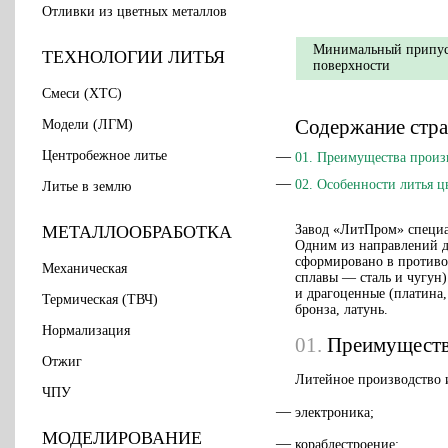
Отливки из цветных металлов
Минимальный припу
ТЕХНОЛОГИИ ЛИТЬЯ
поверхности
Смеси (ХТС)
Содержание стр
Модели (ЛГМ)
Центробежное литье
01.
Преимущества произв
02.
Особенности литья ц
Литье в землю
МЕТАЛЛООБРАБОТКА
Завод «ЛитПром» специа
Одним из направлений д
сформировано в противов
Механическая
сплавы — сталь и чугун).
и драгоценные (платина
Термическая (ТВЧ)
бронза, латунь.
Нормализация
01.
Преимущества
Отжиг
Литейное производство 
ЧПУ
электроника;
МОДЕЛИРОВАНИЕ
кораблестроение;