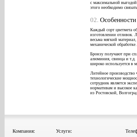
с максимальной выгодой
этого необходимо связат
02.
Особенности 
Каждый сорт цветмета о
изготовлении отливок. 
весьма мягкий материал,
механической обработке.
Бронзу получают при сп
алюминия, свинца и т.д.
широко используется в 
Литейное производство
технологические мощнос
сотрудник является эксп
нормативам и высокое к
из Ростовской, Волгогра
Компания:
Услуги:
Теле