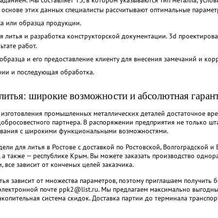
 основе этих данных специалисты рассчитывают оптимальные парамет
а или образца продукции.
я литья и разработка конструкторской документации. 3d проектирова
ьтате работ.
образца и его предоставление клиенту для внесения замечаний и кор
рии и последующая обработка.
литья: широкие возможности и абсолютная гарант
изготовления промышленных металлических деталей достаточное врем
обросовестного партнера. В распоряжении предприятия не только шта
вания с широкими функциональными возможностями.
ели для литья в Ростове с доставкой по Ростовской, Волгоградской и
 а также — республике Крым. Вы можете заказать производство однор
 все зависит от конченых целей заказчика.
тья зависит от множества параметров, поэтому приглашаем получить 
электронной почте ppk2@list.ru. Мы предлагаем максимально выгодны
акопительная система скидок. Доставка партии до терминала транспо