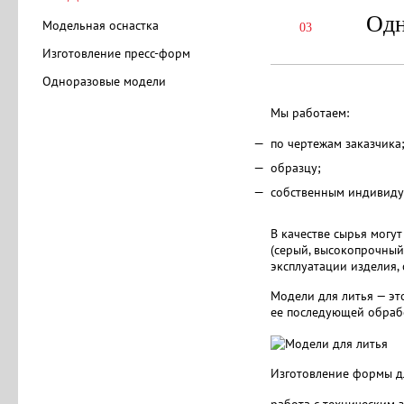
Одн
Модельная оснастка
03
Изготовление пресс-форм
Одноразовые модели
Мы работаем:
по чертежам заказчика
образцу;
собственным индивиду
В качестве сырья могу
(серый, высокопрочный,
эксплуатации изделия,
Модели для литья — эт
ее последующей обработ
Изготовление формы дл
работа с техническим з