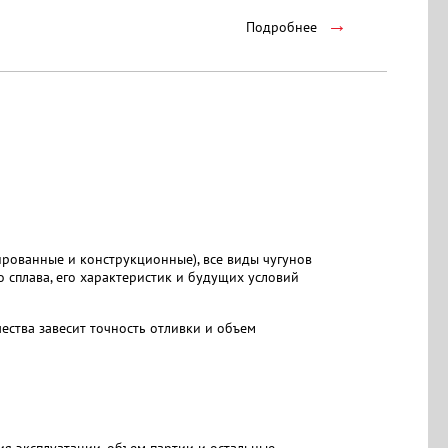
→
Подробнее
гированные и конструкционные), все виды чугунов
го сплава, его характеристик и будущих условий
ства завесит точность отливки и объем
вия эксплуатации, объем партии и остальные