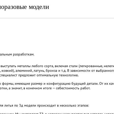
оразовые модели
;
альным разработкам.
т выступать металлы любого сорта, включая стали (легированные, неле
 ковкий), алюминий, латунь, бронза и т.д. В зависимости от выбранно
 специалист предложит оптимальную технологию.
о формы, имеющие размер и конфигурацию будущей детали. От их каче
ки, а значит, в конечном итоге — себестоимость работ.
я литья по 3д модели происходит в несколько этапов:
аданием. Мы составляет ТЗ, в котором указываются тип металла, усло